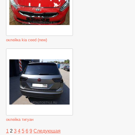
оклейка kia ceed (new)
оклейка тигуан
1
2
3
4
5
6
9
Следующая