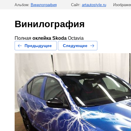
Альбом:
Винилография
Сайт:
artautostyle.ru
Изображен
Винилография
Полная
оклейка
Skoda
Octavia
Предыдущее
Следующее