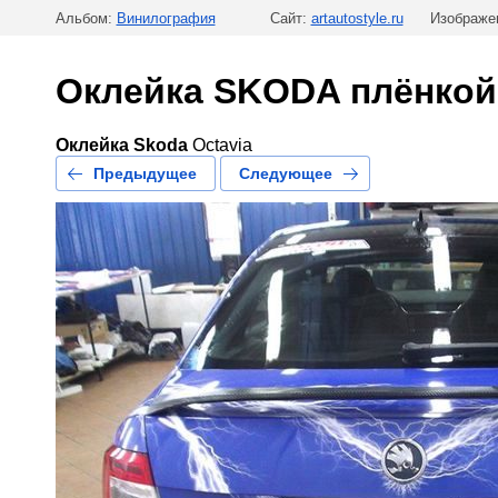
Альбом:
Винилография
Сайт:
artautostyle.ru
Изображен
Оклейка SKODA плёнкой
Оклейка
Skoda
Octavia
Предыдущее
Следующее