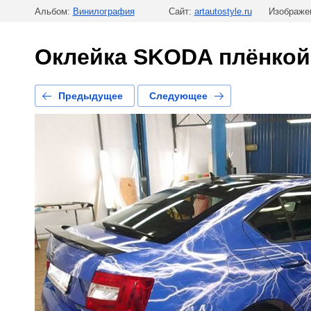
Альбом:
Винилография
Сайт:
artautostyle.ru
Изображен
Оклейка SKODA плёнкой
Предыдущее
Следующее