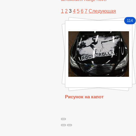
1
2
3
4
5
6
7
Следующая
114
Рисунок на капот