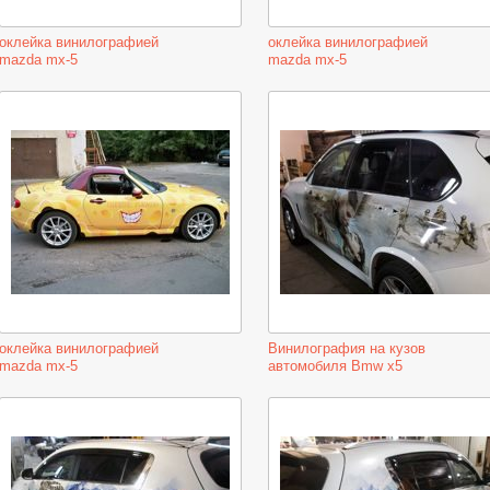
оклейка винилографией
оклейка винилографией
mazda mx-5
mazda mx-5
оклейка винилографией
Винилография на кузов
mazda mx-5
автомобиля Bmw x5