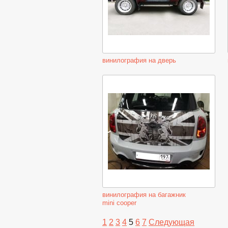
винилография на дверь
винилография на багажник
mini cooper
1
2
3
4
5
6
7
Следующая