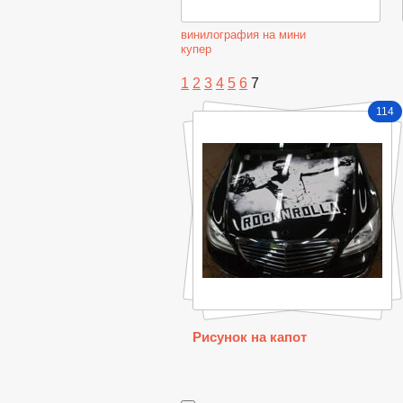
винилография на мини
купер
1
2
3
4
5
6
7
114
Рисунок на капот